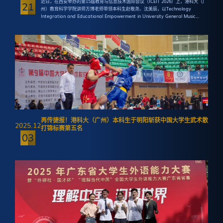
近日，在西安举办的第15届教育与信息技术国际会议（ICEIT 2026）上，港科大（广
21
州）教育科学学院讲师方博老师带领本科生赵敬尧、沈美辰，以Technology
Integration and Educational Empowerment in University General Music
Education: Algorithmic and Al-Enabled Project-Based Learning for STEM
Students为题进行了学术分享，展示了我校在音乐美育与AI教育融合领域的跨学科实
践成果。
再传捷报！港科大（广州）本科生于明阳斩获中国大学生武术散
2025.12
打锦标赛第五名
03