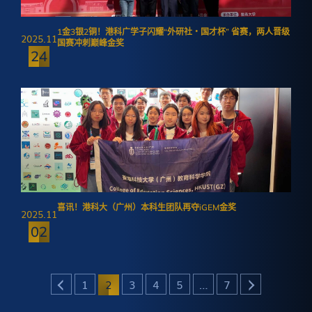
1金3银2铜！港科广学子闪耀“外研社・国才杯” 省赛，两人晋级
2025.11
国赛冲刺巅峰金奖
24
喜讯！港科大（广州）本科生团队再夺iGEM金奖
2025.11
02
Posts
1
2
3
4
5
…
7
pagination